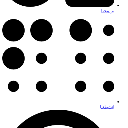
برامجنا
انشطتنا