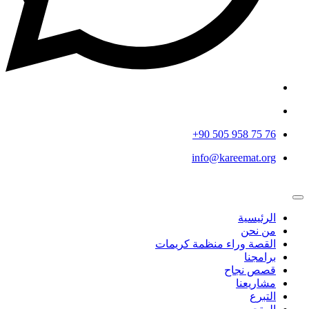
info@kareemat.org
الرئيسية
من نحن
القصة وراء منظمة كريمات
برامجنا
قصص نجاح
مشاريعنا
التبرع